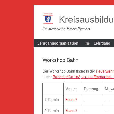
Zum
Inhalt
Kreisausbild
springen
Kreisfeuerwehr Hameln-Pyrmont
Lehrgangsorganisation
Lehrgang
Workshop Bahn
Der Workshop Bahn findet in der
Feuerwehr 
in der
Reherstraße 15A, 31860 Emmerthal –
Montag
Dienstag
Mittw
1.Termin
Essen?
—
—
2.Termin
Essen?
—
—