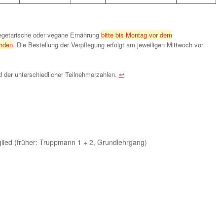
vegetarische oder vegane Ernährung
bitte bis Montag vor dem
nden
. Die Bestellung der Verpflegung erfolgt am jeweiligen Mittwoch vor
d der unterschiedlicher Teilnehmerzahlen.
↩︎
glied (früher: Truppmann 1 + 2, Grundlehrgang)