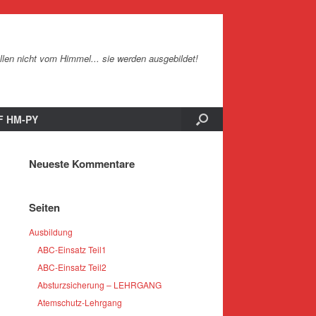
len nicht vom Himmel... sie werden ausgebildet!
KF HM-PY
Neueste Kommentare
Seiten
Ausbildung
ABC-Einsatz Teil1
ABC-Einsatz Teil2
Absturzsicherung – LEHRGANG
Atemschutz-Lehrgang