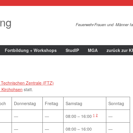
ung
Feuerwehr-Frauen und -Männer fal
Fortbildung + Workshops
StudIP
MGA
zurück zur 
Technischen Zentrale (FTZ)
 Kirchohsen
statt.
och
Donnerstag
Freitag
Samstag
Sonntag
1
2
—
—
08:00 – 16:00
—
—
—
08:00 – 16:00
—